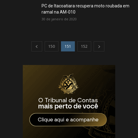
PC de Itacoatiara recupera moto roubada em
ramal na AM-010
30 de janeiro de 2020
150
151
152