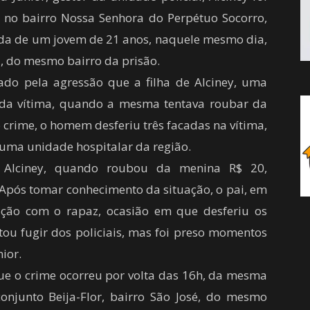
a, no bairro Nossa Senhora do Perpétuo Socorro,
ida de um jovem de 21 anos, naquele mesmo dia,
a, do mesmo bairro da prisão.
ado pela agressão que a filha de Alciney, uma
e da vítima, quando a mesma tentava roubar da
 crime, o homem desferiu três facadas na vítima,
uma unidade hospitalar da região.
e Alciney, quando roubou da menina R$ 20,
 Após tomar conhecimento da situação, o pai, em
ação com o rapaz, ocasião em que desferiu os
ou fugir dos policiais, mas foi preso momentos
ior.
ue o crime ocorreu por volta das 16h, da mesma
conjunto Beija-Flor, bairro São José, do mesmo