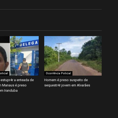
licial
Ocorrência Policial
 estupr4r a enteada de
Homem é preso suspeito de
m Manaus é preso
sequestr4r jovem em Alvarães
em Iranduba