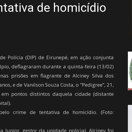
ntativa de homicídio
da
Notícia
a de Polícia (DIP) de Eirunepé, em ação conjunta
ípio, deflagraram durante a quinta-feira (13/02)
nas prisões em flagrante de Alciney Silva dos
nos, e de Vanilson Souza Costa, o “Pedigree”, 21,
 em pontos distintos daquela cidade (distante
tal).
pelo crime de tentativa de homicídio. (Foto:
Junior, gestor da unidade policial, Alciney foi