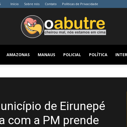
6
Início
Sobre nós
Contato
Políticas de Privacidade
AMAZONAS
MANAUS
POLICIAL
POLÍTICA
INTER
O
Abutre
município de Eirunepé
a com a PM prende