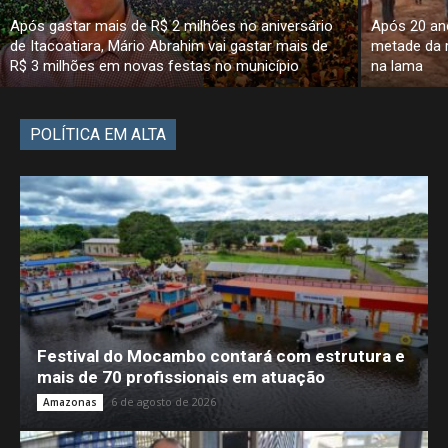
Após gastar mais de R$ 2 milhões no aniversário
Após 20 an
de Itacoatiara, Mário Abrahim vai gastar mais de
metade da 
R$ 3 milhões em novas festas no município
na lama
POLÍTICA EM ALTA
Festival do Mocambo contará com estrutura e
mais de 70 profissionais em atuação
6 de agosto de 2026
Amazonas