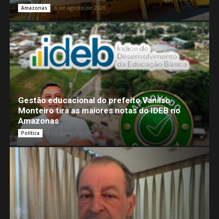
6 de agosto de 2026
Amazonas
Gestão educacional do prefeito Vanilso
Monteiro tira as maiores notas do IDEB no
Amazonas
6 de agosto de 2026
Política