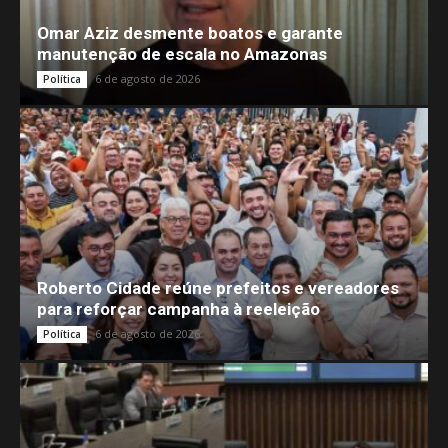
Omar Aziz desmente boatos e garante
manutenção de escala no Amazonas
6 de agosto de 2026
Política
Roberto Cidade reúne prefeitos e vereadores
para reforçar campanha à reeleição
6 de agosto de 2026
Política