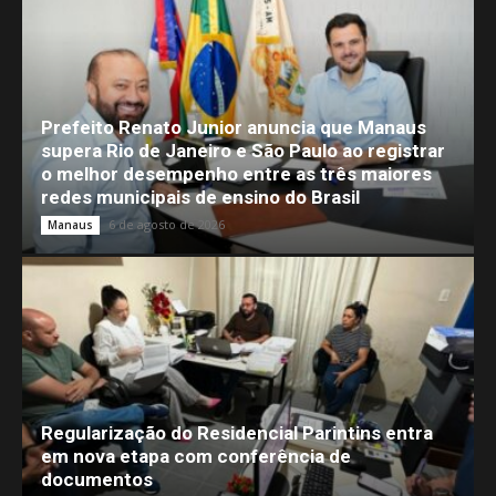
Prefeito Renato Junior anuncia que Manaus
supera Rio de Janeiro e São Paulo ao registrar
o melhor desempenho entre as três maiores
redes municipais de ensino do Brasil
6 de agosto de 2026
Manaus
Regularização do Residencial Parintins entra
em nova etapa com conferência de
documentos