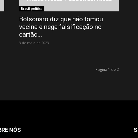
Brasil política
o
Bolsonaro diz que não tomou
vacina e nega falsificação no
cartão...
3 de maio de 2023
Página 1 de 2
BRE NÓS
S