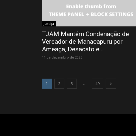
Justiça
TJAM Mantém Condenação de
Vereador de Manacapuru por
Ameaça, Desacato e...
11 de dezembro de 2025
...
1
2
3
49