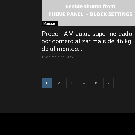
Manaus
Procon-AM autua supermercado
por comercializar mais de 46 kg
de alimentos...
13 de maio de 2025
...
1
2
3
8