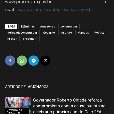
www.procon.am.gov.br e e-
mail:
fiscalizacaoprocon@procon.am.gov.br
.
TAGS
123milhas
Amazonas
consumidor
defesadoconsumidor
Governo
instituto
Manaus
Política
Procon
proconam
ARTIGOS RELACIONADOS
Governador Roberto Cidade reforça
compromisso com a causa autista ao
Governo do
celebrar o primeiro ano do Caic TEA
Amazonas