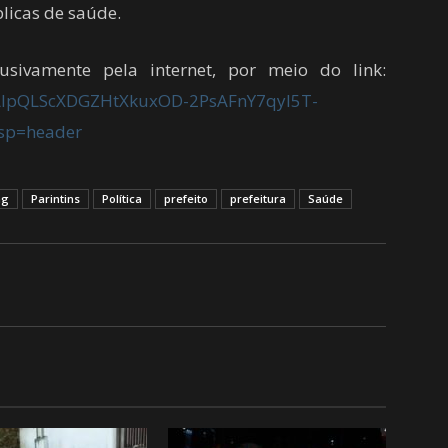
blicas de saúde.
lusivamente pela internet, por meio do link:
1FAIpQLScXDGZHtXkuxOD-2PsAFnY7qyI5T-
sp=header
ag
Parintins
Política
prefeito
prefeitura
Saúde