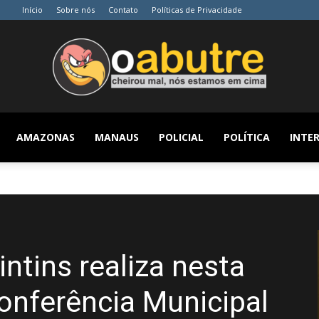
Início
Sobre nós
Contato
Políticas de Privacidade
AMAZONAS
MANAUS
POLICIAL
POLÍTICA
INTER
O
Abutre
intins realiza nesta
Conferência Municipal