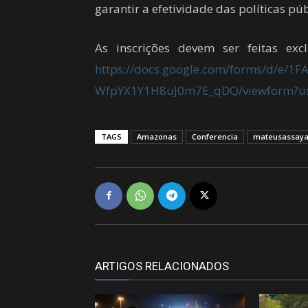
garantir a efetividade das políticas pú
As inscrições devem ser feitas exc
https://docs.google.com/forms/d/e/
WfpYX1Y1H8uJ0m7E_qDQ/viewform?u
TAGS
Amazonas
Conferencia
mateusassay
ARTIGOS RELACIONADOS