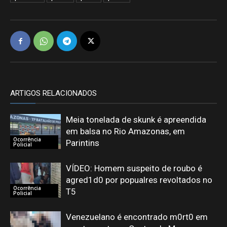
ARTIGOS RELACIONADOS
Meia tonelada de skunk é apreendida
em balsa no Rio Amazonas, em
Ocorrência
Parintins
Policial
VÍDEO: Homem suspeito de roubo é
agred1d0 por popualres revoltados no
Ocorrência
T5
Policial
Venezuelano é encontrado m0rt0 em