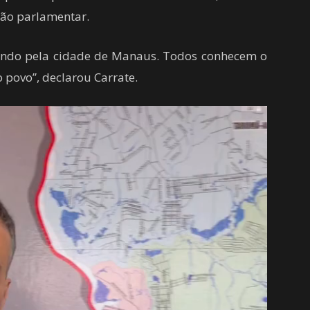
ção parlamentar.
hando pela cidade de Manaus. Todos conhecem o
povo”, declarou Carrate.