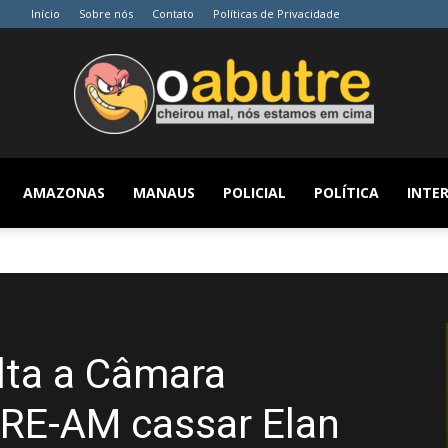
Início
Sobre nós
Contato
Políticas de Privacidade
AMAZONAS
MANAUS
POLICIAL
POLÍTICA
INTER
O
Abutre
olta a Câmara
TRE-AM cassar Elan