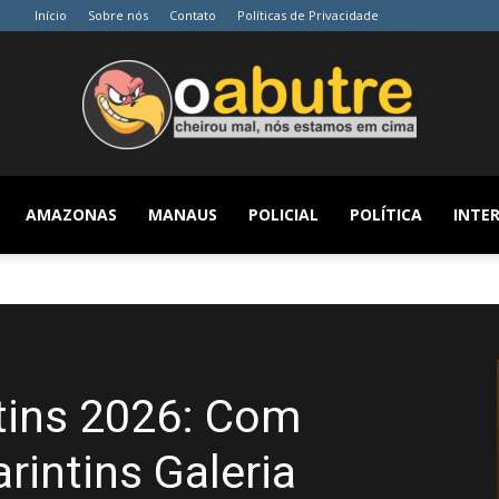
Início
Sobre nós
Contato
Políticas de Privacidade
AMAZONAS
MANAUS
POLICIAL
POLÍTICA
INTER
O
Abutre
ntins 2026: Com
rintins Galeria