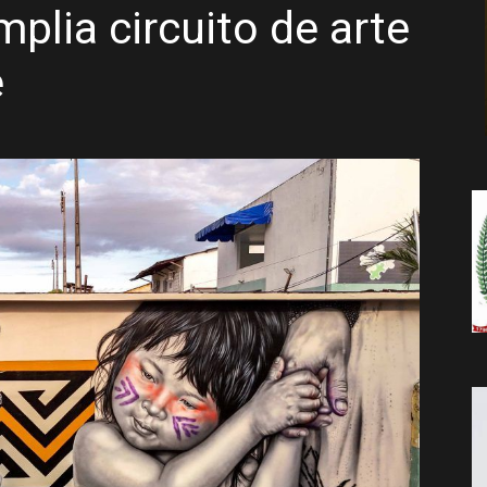
plia circuito de arte
da
e
Notícia