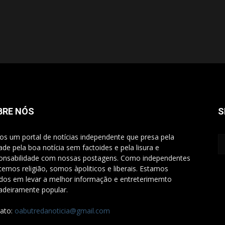
BRE NÓS
S
s um portal de notícias independente que presa pela
ade pela boa notícia sem factoides e pela lisura e
onsabilidade com nossas postagens. Como independentes
temos religião, somos àpoliticos e liberais. Estamos
dos em levar a melhor informação e entreterimemto
adeiramente popular.
ato:
oabutredanoticia@gmail.com