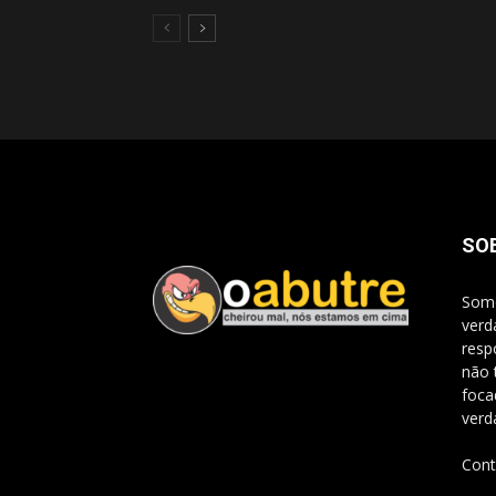
SO
Somo
verd
resp
não 
foca
verd
Cont