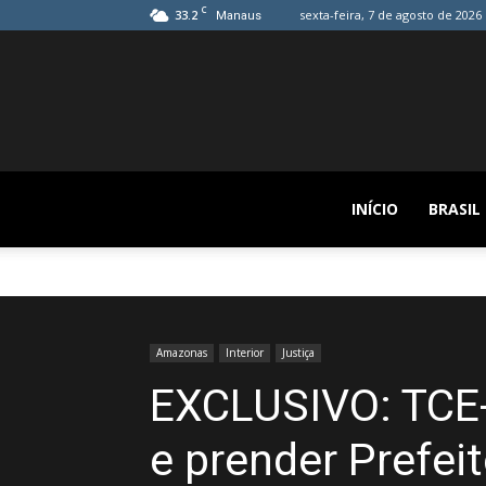
C
33.2
sexta-feira, 7 de agosto de 2026
Manaus
INÍCIO
BRASIL
Amazonas
Interior
Justiça
EXCLUSIVO: TCE
e prender Prefei