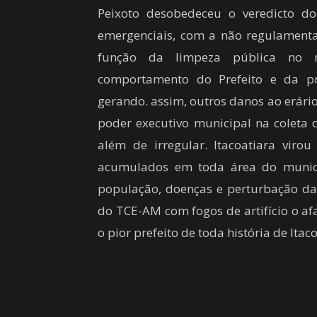
Peixoto desobedeceu o veredicto d
emergenciais, com a não regulament
função da limpeza pública no m
comportamento do Prefeito e da pr
gerando. assim, outros danos ao erári
poder executivo municipal na coleta d
além de irregular. Itacoatiara vir
acumulados em toda área do municíp
população, doenças e perturbação d
do TCE-AM com fogos de artifício o a
o pior prefeito de toda história de Itac