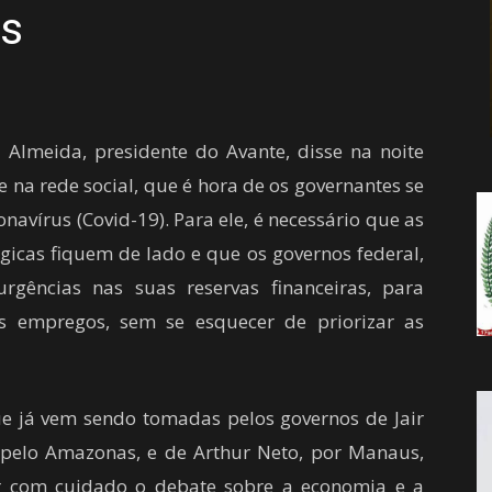
us
da
Almeida, presidente do Avante, disse na noite
Notícia
ve na rede social, que é hora de os governantes se
avírus (Covid-19). Para ele, é necessário que as
ógicas fiquem de lado e que os governos federal,
gências nas suas reservas financeiras, para
s empregos, sem se esquecer de priorizar as
e já vem sendo tomadas pelos governos de Jair
 pelo Amazonas, e de Arthur Neto, por Manaus,
r com cuidado o debate sobre a economia e a