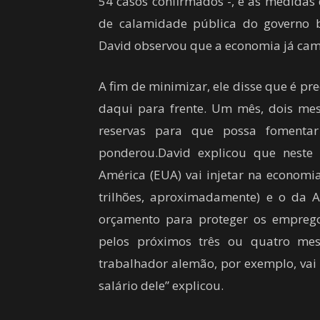
54 casos confirmados -, e as medidas
de calamidade pública do governo 
David observou que a economia já cam
A fim de minimizar, ele disse que é pr
daqui para frente. Um mês, dois mes
reservas para que possa fomentar
ponderou.David explicou que nest
América (EUA) vai injetar na economi
trilhões, aproximadamente) e o da 
orçamento para proteger os emprego
pelos próximos três ou quatro me
trabalhador alemão, por exemplo, vai 
salário dele” explicou.