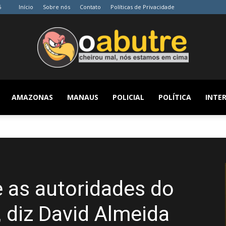
6
Início
Sobre nós
Contato
Políticas de Privacidade
AMAZONAS
MANAUS
POLICIAL
POLÍTICA
INTER
O
Abutre
 as autoridades do
, diz David Almeida