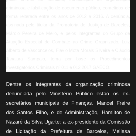
criminosa e falsificação de documento público, cometidos de
forma reiterada entre os anos de 2012 a 2016. A denúncia,
assinada pelo titular da Promotoria de Justiça de Barcelos,
Márcio Pereira de Mello, e pelos integrantes do Grupo de
Atuação Especial de Combate ao Crime Organizado, Luiz
Alberto de Vasconcelos, Flávio Mota Morais Silveira e Cláudio
Tanajura Sampaio, toma por base os Procedimentos
Investigatórios Criminais nº 011 e 012.2017.GAECO.
Dentre os integrantes da organização criminosa
denunciada pelo Ministério Público estão os ex-
secretários municipais de Finanças, Manoel Freire
dos Santos Filho, e de Administração, Hamilton de
Nazaré da Silva Ugarte; a ex-presidente da Comissão
de Licitação da Prefeitura de Barcelos, Melissa