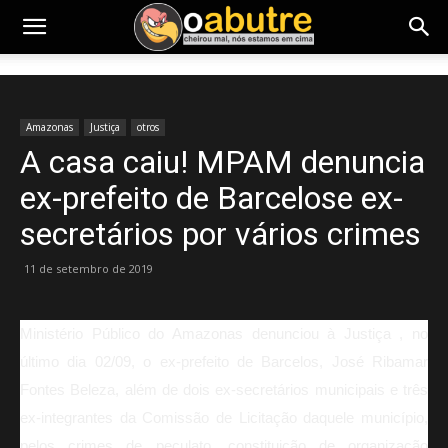
Amazonas
Justiça
otros
A casa caiu! MPAM denuncia
ex-prefeito de Barcelose ex-
secretários por vários crimes
11 de setembro de 2019
Ministério Público do Amazonas denunciou à Justiça , no
último dia 02/09, o ex-prefeito de Barcelos, José Ribamar
Fontes Beleza, além de dois ex-secretários municipais e três
ex-integrantes da Comissão de Licitação daquele município,
pelos crimes de peculato, constituição de organização