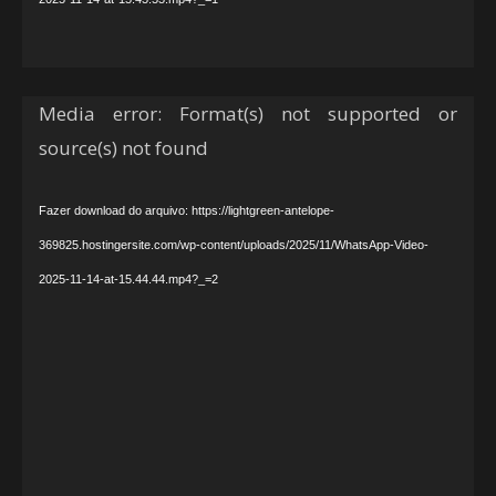
Tocador
Media error: Format(s) not supported or
de
source(s) not found
vídeo
Fazer download do arquivo: https://lightgreen-antelope-
369825.hostingersite.com/wp-content/uploads/2025/11/WhatsApp-Video-
2025-11-14-at-15.44.44.mp4?_=2