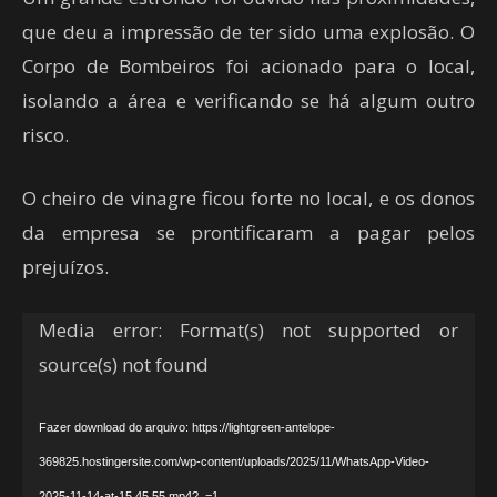
que deu a impressão de ter sido uma explosão. O
Corpo de Bombeiros foi acionado para o local,
isolando a área e verificando se há algum outro
risco.
O cheiro de vinagre ficou forte no local, e os donos
da empresa se prontificaram a pagar pelos
prejuízos.
Tocador
Media error: Format(s) not supported or
de
source(s) not found
vídeo
Fazer download do arquivo: https://lightgreen-antelope-
369825.hostingersite.com/wp-content/uploads/2025/11/WhatsApp-Video-
2025-11-14-at-15.45.55.mp4?_=1