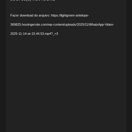
vídeo
Fazer download do arquivo: https://lightgreen-antelope-
369825.hostingersite.com/wp-content/uploads/2025/11/WhatsApp-Video-
2025-11-14-at-15.44.53.mp4?_=3