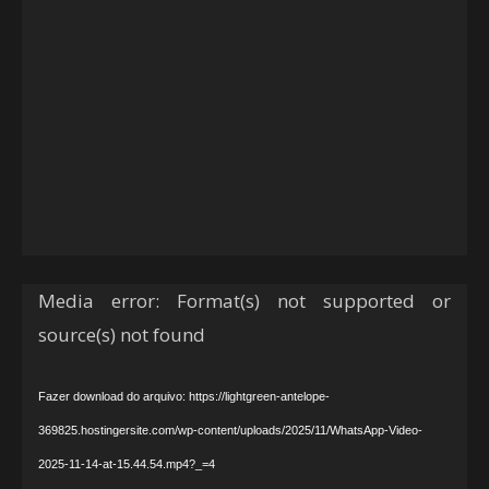
Tocador
Media error: Format(s) not supported or
de
source(s) not found
vídeo
Fazer download do arquivo: https://lightgreen-antelope-
369825.hostingersite.com/wp-content/uploads/2025/11/WhatsApp-Video-
2025-11-14-at-15.44.54.mp4?_=4