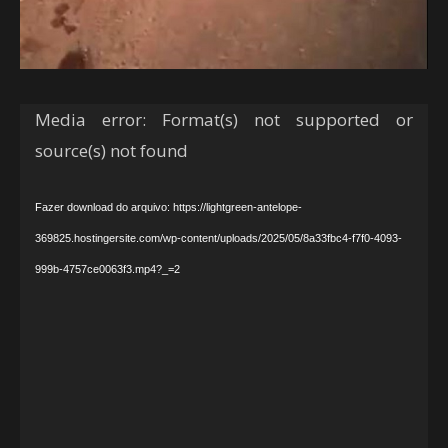
Tocador
Media error: Format(s) not supported or
de
source(s) not found
vídeo
Fazer download do arquivo: https://lightgreen-antelope-
369825.hostingersite.com/wp-content/uploads/2025/05/8a33fbc4-f7f0-4093-
999b-4757ce0063f3.mp4?_=2