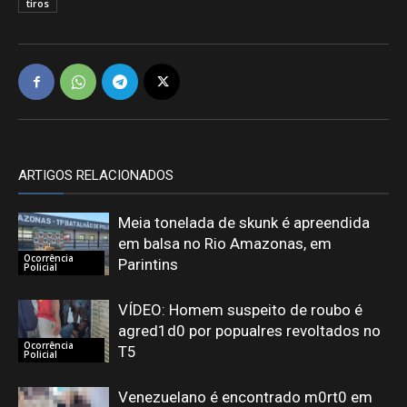
tiros
ARTIGOS RELACIONADOS
Meia tonelada de skunk é apreendida
em balsa no Rio Amazonas, em
Ocorrência
Parintins
Policial
VÍDEO: Homem suspeito de roubo é
agred1d0 por popualres revoltados no
Ocorrência
T5
Policial
Venezuelano é encontrado m0rt0 em