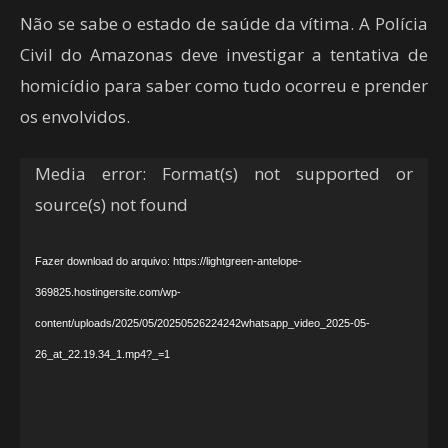
Não se sabe o estado de saúde da vítima. A Polícia
Civil do Amazonas deve investigar a tentativa de
homicídio para saber como tudo ocorreu e prender
os envolvidos.
Tocador
Media error: Format(s) not supported or
de
source(s) not found
vídeo
Fazer download do arquivo: https://lightgreen-antelope-
369825.hostingersite.com/wp-
content/uploads/2025/05/20250526224242whatsapp_video_2025-05-
26_at_22.19.34_1.mp4?_=1