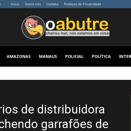
6
Início
Sobre nós
Contato
Políticas de Privacidade
AMAZONAS
MANAUS
POLICIAL
POLÍTICA
INTER
O
Abutre
ios de distribuidora
nchendo garrafões de