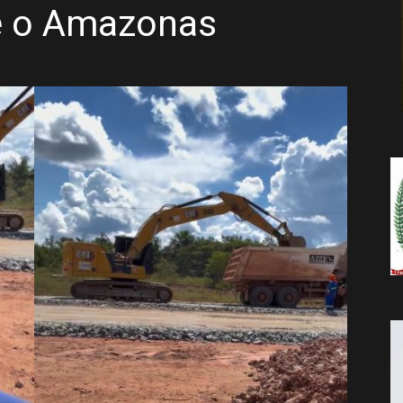
e o Amazonas
da
Notícia