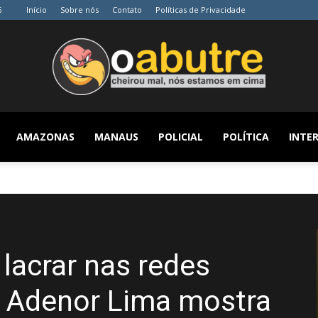
6
Início
Sobre nós
Contato
Políticas de Privacidade
AMAZONAS
MANAUS
POLICIAL
POLÍTICA
INTER
O
Abutre
 lacrar nas redes
r Adenor Lima mostra