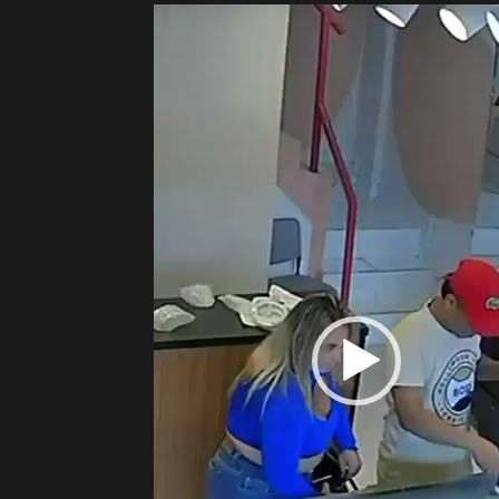
Tocador
de
vídeo