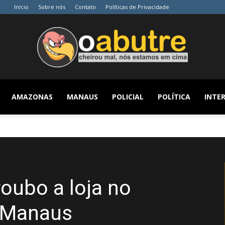
Início
Sobre nós
Contato
Políticas de Privacidade
AMAZONAS
MANAUS
POLICIAL
POLÍTICA
INTER
O
Abutre
roubo a loja no
 Manaus