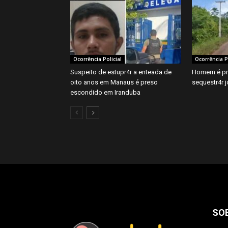
Ocorrência Policial
Ocorrência Po
Suspeito de estupr4r a enteada de
Homem é pr
oito anos em Manaus é preso
sequestr4r 
escondido em Iranduba
SO