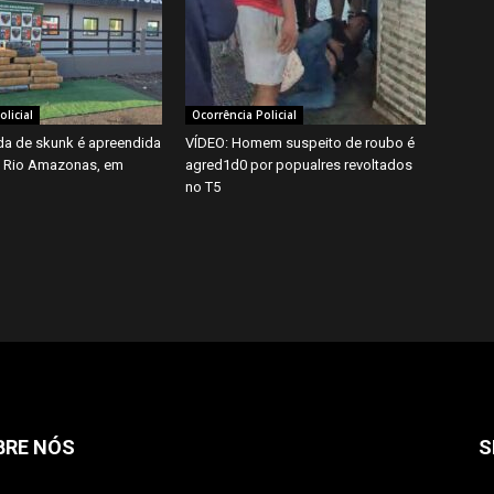
licial
Ocorrência Policial
da de skunk é apreendida
VÍDEO: Homem suspeito de roubo é
o Rio Amazonas, em
agred1d0 por popualres revoltados
no T5
BRE NÓS
S