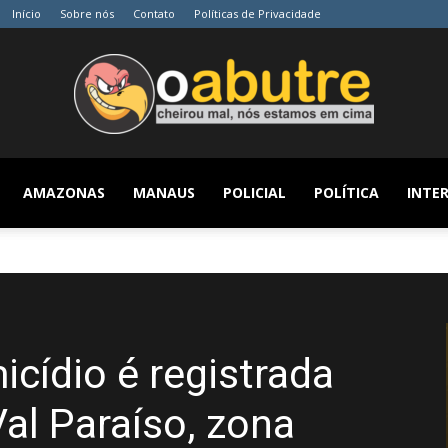
Início
Sobre nós
Contato
Políticas de Privacidade
AMAZONAS
MANAUS
POLICIAL
POLÍTICA
INTER
O
Abutre
icídio é registrada
al Paraíso, zona