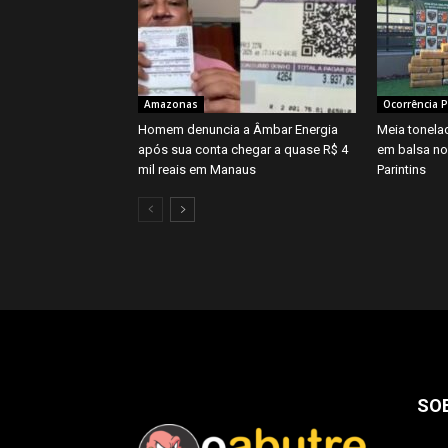
Amazonas
Ocorrência Po
Homem denuncia a Âmbar Energia
Meia tonela
após sua conta chegar a quase R$ 4
em balsa n
mil reais em Manaus
Parintins
SO