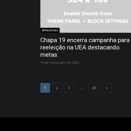
Amazonas
Chapa 19 encerra campanha para
reeleição na UEA destacando
metas
14 de novembro de 2025
...
1
2
3
26