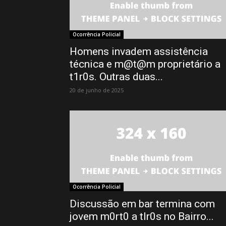
Ocorrência Policial
Homens invadem assistência
técnica e m@t@m proprietário a
t1r0s. Outras duas...
20 de junho de 2025
Ocorrência Policial
Discussão em bar termina com
jovem m0rt0 a tIr0s no Bairro...