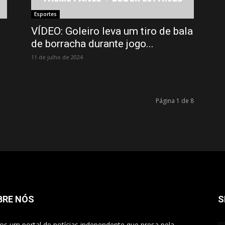
Esportes
VÍDEO: Goleiro leva um tiro de bala
de borracha durante jogo...
11 de julho de 2024
Página 1 de 8
BRE NÓS
S
s um portal de notícias independente que presa pela