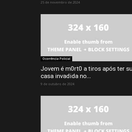
25 de novembro de 2024
Ocorrência Policial
Jovem é m0rt0 a tiros após ter s
casa invadida no...
9 de outubro de 2024