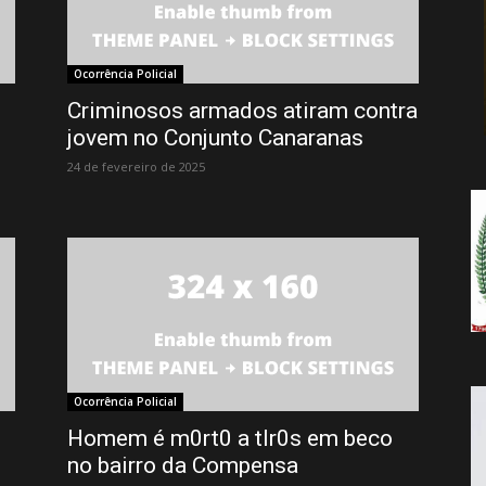
da
Ocorrência Policial
Criminosos armados atiram contra
jovem no Conjunto Canaranas
Notícia
24 de fevereiro de 2025
Ocorrência Policial
Homem é m0rt0 a tIr0s em beco
no bairro da Compensa