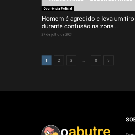
Ocorrência Policial
Homem é agredido e leva um tiro
durante confusão na zona...
27 de julho de 2024
...
1
2
3
8
SO
Somo