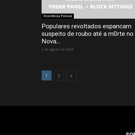
Ocorrência Policial
Populares revoltados espancam
suspeito de roubo até a m0rte no
Nova...
2 de agosto de 2024
1
2
SO