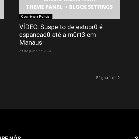
Ocorrência Policial
VÍDEO: Suspeito de estupr0 é
espancad0 até a m0rt3 em
Manaus
29 de julho de 2024
Página 1 de 2
BRE NÓS
S