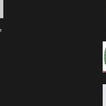
da
e
Notícia