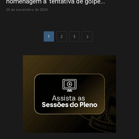
homenagem a ‘tentativa de golpe...
29 de novembro de 2024
1
2
3