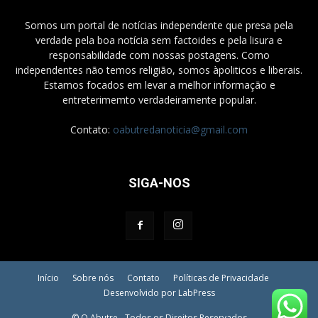
Somos um portal de notícias independente que presa pela
verdade pela boa notícia sem factoides e pela lisura e
responsabilidade com nossas postagens. Como
independentes não temos religião, somos àpoliticos e liberais.
Estamos focados em levar a melhor informação e
entreterimemto verdadeiramente popular.
Contato:
oabutredanoticia@gmail.com
SIGA-NOS
Início
Sobre nós
Contato
Políticas de Privacidade
Desenvolvido por LabPress
© O Abutre - Todos os Direitos Reservados