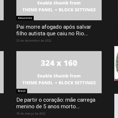
da
Amazonas
Pai morre afogado após salvar
filho autista que caiu no Rio...
Notícia
23 de dezembro de 2022
Brasil
De partir o coração: mãe carrega
menino de 5 anos morto...
18 de março de 2022