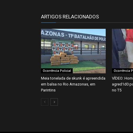
ARTIGOS RELACIONADOS
Ocorrência Policial
Ocorrência Po
Meia tonelada de skunk é apreendida
VÍDEO: Hom
em balsa no Rio Amazonas, em
agred1d0 po
Parintins
no T5