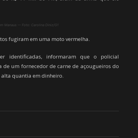
 em Manaus — Foto: Carolina Diniz/G1
itos fugiram em uma moto vermelha.
r identificadas, informaram que o policial
 de um fornecedor de carne de açougueiros do
 alta quantia em dinheiro.