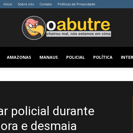
Início
Sobre nós
Contato
Políticas de Privacidade
AMAZONAS
MANAUS
POLICIAL
POLÍTICA
INTER
O
Abutre
r policial durante
hora e desmaia