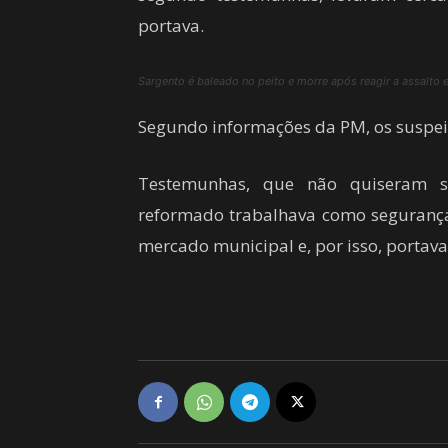
portava.
Sargento é baleado no peito e morre após reagir a assalto
Segundo informações da PM, os suspe
Testemunhas, que não quiseram se
reformado trabalhava como segurança
mercado municipal e, por isso, portava