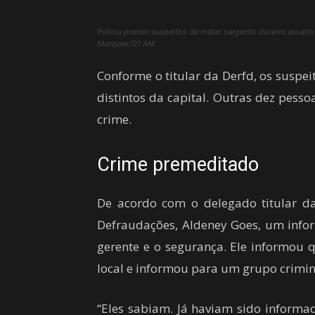
Polícia prende suspeitos de matar sargento durante assal
Marques/G1 AM
Conforme o titular da Derfd, os suspe
distintos da capital. Outras dez pess
crime.
Crime premeditado
De acordo com o delegado titular da
Defraudações, Aldeney Goes, um infor
gerente e o segurança. Ele informou 
local e informou para um grupo crimin
“Eles sabiam. Já haviam sido informa