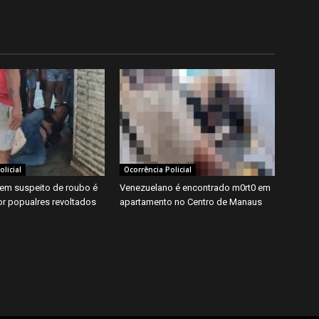
licial
Ocorrência Policial
em suspeito de roubo é
Venezuelano é encontrado m0rt0 em
r popualres revoltados
apartamento no Centro de Manaus