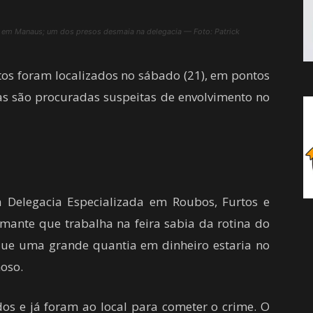
to em Manaus; um dos presos desmaia na delegacia — Foto: Patrick
itos foram localizados no sábado (21), em pontos
oas são procuradas suspeitas de envolvimento no
 Delegacia Especializada em Roubos, Furtos e
mante que trabalha na feira sabia da rotina do
que uma grande quantia em dinheiro estaria no
oso.
dos e já foram ao local para cometer o crime. O