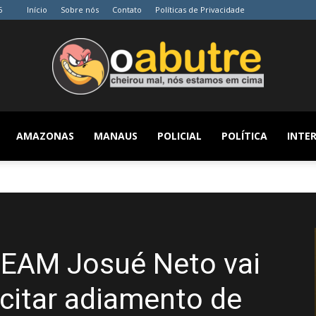
6
Início
Sobre nós
Contato
Políticas de Privacidade
AMAZONAS
MANAUS
POLICIAL
POLÍTICA
INTER
O
Abutre
LEAM Josué Neto vai
licitar adiamento de