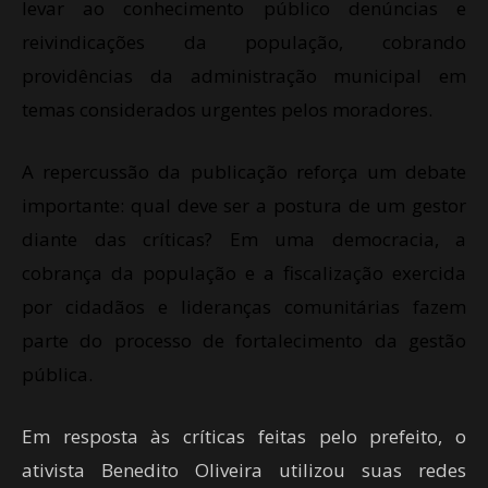
levar ao conhecimento público denúncias e
reivindicações da população, cobrando
providências da administração municipal em
temas considerados urgentes pelos moradores.
A repercussão da publicação reforça um debate
importante: qual deve ser a postura de um gestor
diante das críticas? Em uma democracia, a
cobrança da população e a fiscalização exercida
por cidadãos e lideranças comunitárias fazem
parte do processo de fortalecimento da gestão
pública.
Em resposta às críticas feitas pelo prefeito, o
ativista Benedito Oliveira utilizou suas redes