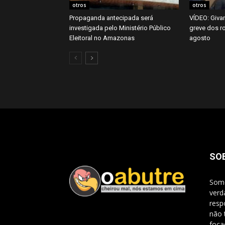
otros
otros
Propaganda antecipada será
VÍDEO: Givan
investigada pelo Ministério Público
greve dos ro
Eleitoral no Amazonas
agosto
SO
Somo
verd
resp
não 
foca