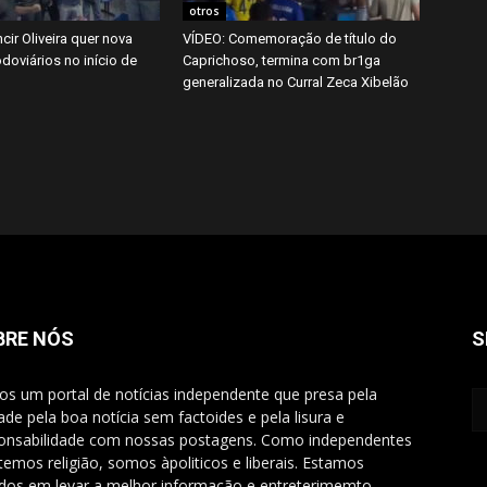
otros
cir Oliveira quer nova
VÍDEO: Comemoração de título do
doviários no início de
Caprichoso, termina com br1ga
generalizada no Curral Zeca Xibelão
BRE NÓS
S
s um portal de notícias independente que presa pela
ade pela boa notícia sem factoides e pela lisura e
onsabilidade com nossas postagens. Como independentes
temos religião, somos àpoliticos e liberais. Estamos
dos em levar a melhor informação e entreterimemto