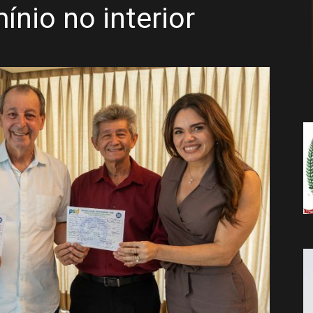
nio no interior
da
Notícia