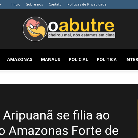
6
Início
Sobre nós
Contato
Políticas de Privacidade
AMAZONAS
MANAUS
POLICIAL
POLÍTICA
INTER
O
Abutre
Aripuanã se filia ao
o Amazonas Forte de