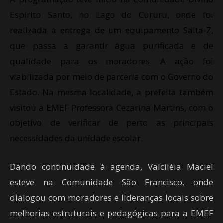
Espírito Santo, no Lago do Cururu, onde foi
realizada a entrega de um equipamento Salta-Z,
que passa a garantir água purificada e de
qualidade para os moradores. A ação foi
viabilizada por meio de parceria com o Governo do
Estado. Na mesma localidade, a prefeita também
visitou a EMEF Professora Cezarina Martins, com o
objetivo de verificar de perto as principais
necessidades da unidade escolar.
Dando continuidade à agenda, Valciléia Maciel
esteve na Comunidade São Francisco, onde
dialogou com moradores e lideranças locais sobre
melhorias estruturais e pedagógicas para a EMEF