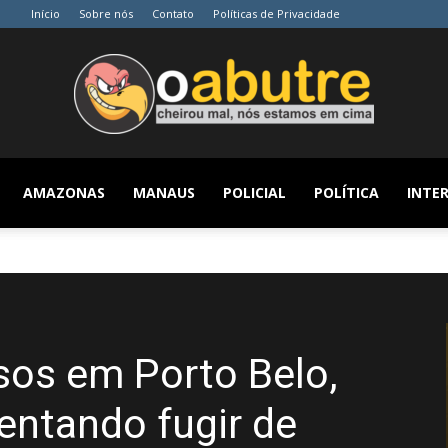
Início
Sobre nós
Contato
Políticas de Privacidade
AMAZONAS
MANAUS
POLICIAL
POLÍTICA
INTER
O
Abutre
esos em Porto Belo,
tentando fugir de