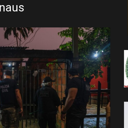
naus
da
Notícia