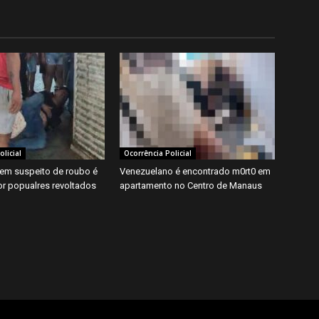
licial
Ocorrência Policial
em suspeito de roubo é
Venezuelano é encontrado m0rt0 em
r popualres revoltados
apartamento no Centro de Manaus