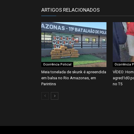
ARTIGOS RELACIONADOS
Ocorrência Policial
Ocorrência Po
Meia tonelada de skunk é apreendida
VÍDEO: Hom
em balsa no Rio Amazonas, em
agred1d0 po
Parintins
no T5