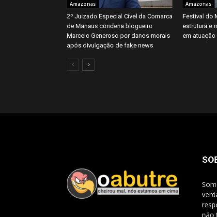
Amazonas
Amazonas
2º Juizado Especial Cível da Comarca
Festival d
de Manaus condena blogueiro
estrutura e 
Marcelo Generoso por danos morais
em atuação
após divulgação de fake news
SO
Somo
verd
resp
não 