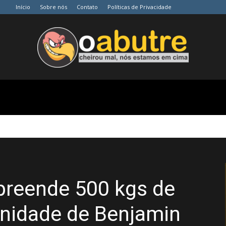
Início
Sobre nós
Contato
Políticas de Privacidade
O
Abutre
apreende 500 kgs de
nidade de Benjamin