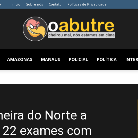
6
Início
Sobre nós
Contato
Políticas de Privacidade
AMAZONAS
MANAUS
POLICIAL
POLÍTICA
INTER
O
Abutre
meira do Norte a
e 22 exames com