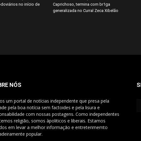
doviários no início de
Caprichoso, termina com br1ga
generalizada no Curral Zeca Xibelão
BRE NÓS
S
s um portal de notícias independente que presa pela
ade pela boa notícia sem factoides e pela lisura e
onsabilidade com nossas postagens. Como independentes
temos religião, somos àpoliticos e liberais. Estamos
dos em levar a melhor informação e entreterimemto
adeiramente popular.