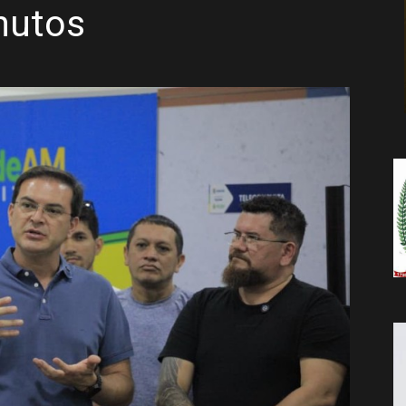
nutos
da
Notícia