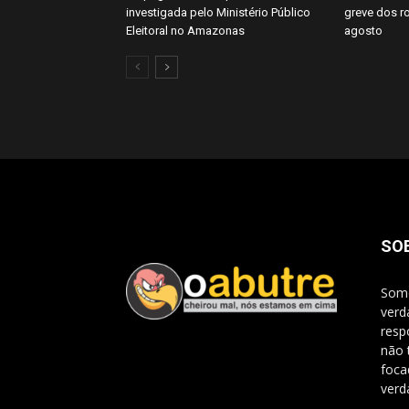
investigada pelo Ministério Público
greve dos ro
Eleitoral no Amazonas
agosto
SO
Somo
verd
resp
não 
foca
verd