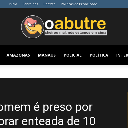
Início
Sobre nós
Contato
Políticas de Privacidade
AMAZONAS
MANAUS
POLICIAL
POLÍTICA
INTER
O
Abutre
omem é preso por
prar enteada de 10