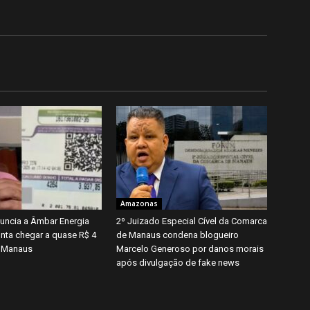
Amazonas
ncia a Âmbar Energia
2º Juizado Especial Cível da Comarca
nta chegar a quase R$ 4
de Manaus condena blogueiro
m Manaus
Marcelo Generoso por danos morais
após divulgação de fake news