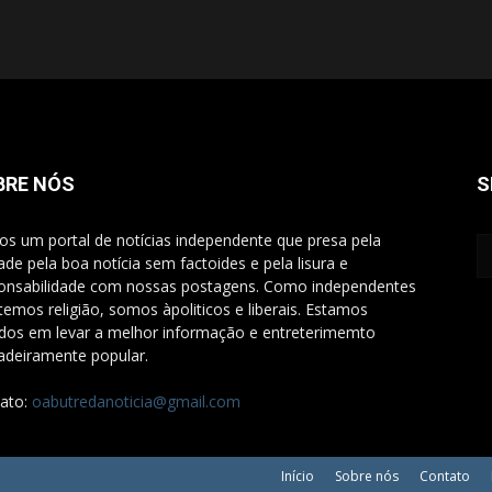
BRE NÓS
S
s um portal de notícias independente que presa pela
ade pela boa notícia sem factoides e pela lisura e
onsabilidade com nossas postagens. Como independentes
temos religião, somos àpoliticos e liberais. Estamos
dos em levar a melhor informação e entreterimemto
adeiramente popular.
ato:
oabutredanoticia@gmail.com
Início
Sobre nós
Contato