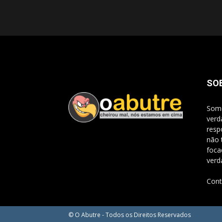
SO
Somo
verd
resp
não 
foca
verd
Cont
© O Abutre - Todos os Direitos Reservados