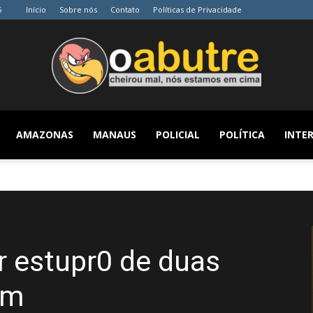
6
Início
Sobre nós
Contato
Políticas de Privacidade
AMAZONAS
MANAUS
POLICIAL
POLÍTICA
INTER
O
Abutre
r estupr0 de duas
im