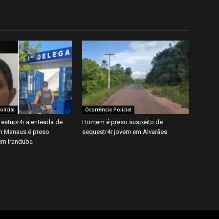
licial
Ocorrência Policial
 estupr4r a enteada de
Homem é preso suspeito de
m Manaus é preso
sequestr4r jovem em Alvarães
em Iranduba