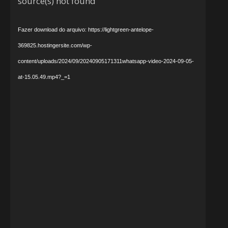
de
source(s) not found
vídeo
Fazer download do arquivo: https://lightgreen-antelope-
369825.hostingersite.com/wp-
content/uploads/2024/09/20240905171311whatsapp-video-2024-09-05-
at-15.05.49.mp4?_=1