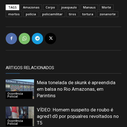
TAGS
Amazonas
Corpo
joaopaulo
Manaus
Morte
mortos
polícia
policiamilitar
tiros
tortura
zonanorte
ARTIGOS RELACIONADOS
Meia tonelada de skunk é apreendida
em balsa no Rio Amazonas, em
Ocorrência
Parintins
Policial
VÍDEO: Homem suspeito de roubo é
agred1d0 por popualres revoltados no
Ocorrência
T5
Policial