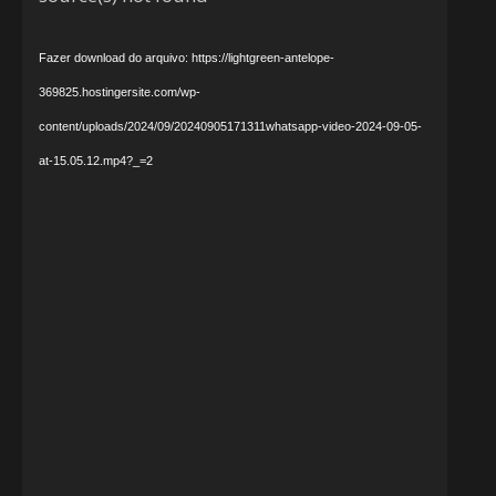
vídeo
Fazer download do arquivo: https://lightgreen-antelope-
369825.hostingersite.com/wp-
content/uploads/2024/09/20240905171311whatsapp-video-2024-09-05-
at-15.05.12.mp4?_=2