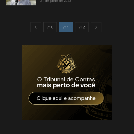
21 de julho de 2023
710
711
712