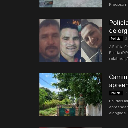
Preciosa no
Políci
de org
2
Policial
A Polícia 
Polícia (DI
colaboraçã
Caminh
apree
2
Policial
Policiais 
apreendera
alongada F