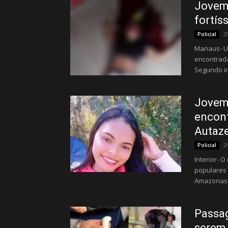
Jovem 
fortís
2
Policial
Manaus- Um
encontrada
Segundo in
Jovem 
encont
Autaz
2
Policial
Interior- 
populares 
Amazonas.
Passag
serem 