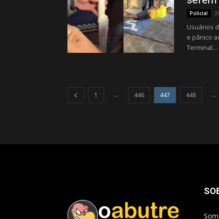
2
Policial
Usuários d
e pânico 
Terminal...
...
...
1
446
447
448
SO
Somo