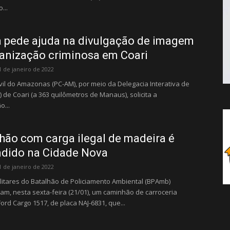
...
a pede ajuda na divulgação de imagem
anização criminosa em Coari
1 de janeiro de 2022
Civil do Amazonas (PC-AM), por meio da Delegacia Interativa de
P) de Coari (a 363 quilômetros de Manaus), solicita a
o...
ão com carga ilegal de madeira é
ndido na Cidade Nova
1 de janeiro de 2022
militares do Batalhão de Policiamento Ambiental (BPAmb)
m, nesta sexta-feira (21/01), um caminhão de carroceria
ord Cargo 1517, de placa NAJ-6831, que...