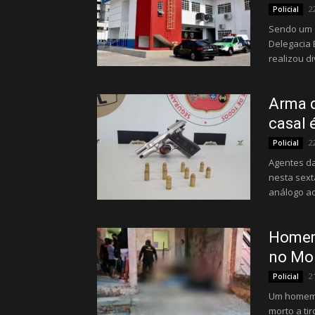
2
Policial
Sendo um d
Delegacia 
realizou di
Arma q
casal 
2
Policial
Agentes da
nesta sext
análogo ao
Homem 
no Mon
2
Policial
Um homem i
morto a ti