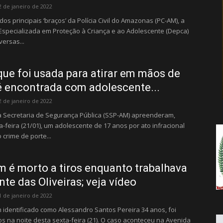
da
2 de janeiro de 2022
os principais ‘braços’ da Polícia Civil do Amazonas (PC-AM), a
Especializada em Proteção à Criança e ao Adolescente (Depca)
versas...
Notícia
ue foi usada para atirar em mãos de
é encontrada com adolescente...
2 de janeiro de 2022
 Secretaria de Segurança Pública (SSP-AM) apreenderam,
a-feira (21/01), um adolescente de 17 anos por ato infracional
 crime de porte...
é morto a tiros enquanto trabalhava
te das Oliveiras; veja vídeo
1 de janeiro de 2022
dentificado como Alessandro Santos Pereira 34 anos, foi
ros na noite desta sexta-feira (21). O caso aconteceu na Avenida