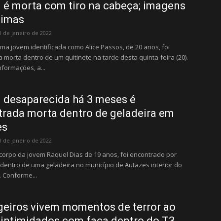
é morta com tiro na cabeça; imagens
simas
0 de janeiro de 2022
a jovem identificada como Alice Passos, de 20 anos, foi
 morta dentro de um quitinete na tarde desta quinta-feira (20).
formações, a...
desaparecida há 3 meses é
rada morta dentro de geladeira em
es
0 de janeiro de 2022
O corpo da jovem Raquel Dias de 19 anos, foi encontrado por
dentro de uma geladeira no município de Autazes interior do
 Conforme...
eiros vivem momentos de terror ao
intimidados com faca dentro do T3