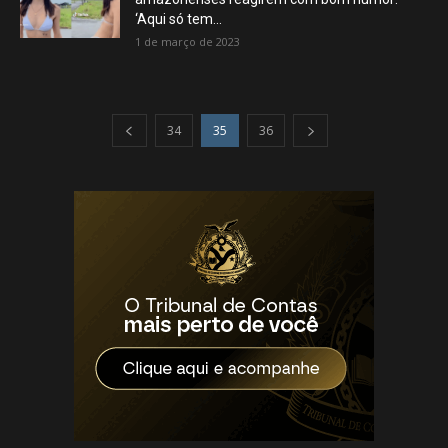
‘Aqui só tem...
1 de março de 2023
34
35
36