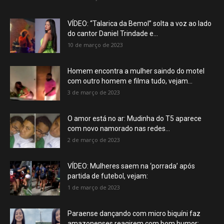
VÍDEO: “Talarica da Bemol” solta a voz ao lado
do cantor Daniel Trindade e...
10 de março de 2023
Homem encontra a mulher saindo do motel
com outro homem e filma tudo, vejam...
3 de março de 2023
O amor está no ar: Mudinha do T5 aparece
com novo namorado nas redes...
2 de março de 2023
VÍDEO: Mulheres saem na ‘porrada’ após
partida de futebol, vejam:
1 de março de 2023
Paraense dançando com micro biquíni faz
amazonenses reagirem com bom humor: