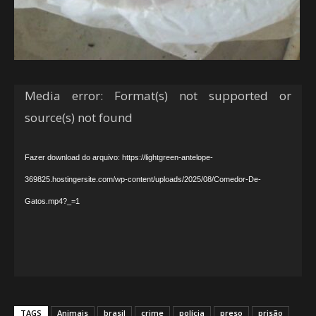
Tocador
Media error: Format(s) not supported or
de
source(s) not found
vídeo
Fazer download do arquivo: https://lightgreen-antelope-
369825.hostingersite.com/wp-content/uploads/2025/08/Comedor-De-
Gatos.mp4?_=1
TAGS
Animais
brasil
crime
polícia
preso
prisão