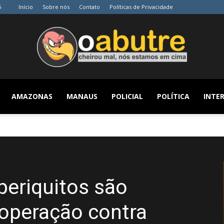
6
Início
Sobre nós
Contato
Políticas de Privacidade
AMAZONAS
MANAUS
POLICIAL
POLÍTICA
INTER
O
Abutre
 periquitos são
operação contra