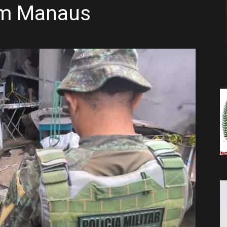
 em Manaus
da
Notícia