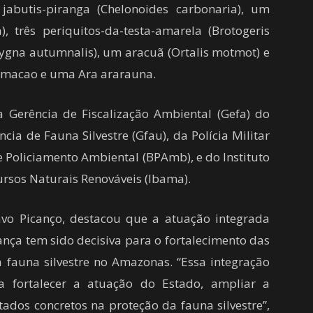
s jabutis-piranga (Chelonoides carbonaria), um
, três periquitos-da-testa-amarela (Brotogeris
cygna autumnalis), um aracuã (Ortalis motmot) e
a macao e uma Ara ararauna.
 Gerência de Fiscalização Ambiental (Gefa) do
ia de Fauna Silvestre (Gfau), da Polícia Militar
 Policiamento Ambiental (BPAmb), e do Instituto
ursos Naturais Renováveis (Ibama).
avo Picanço, destacou que a atuação integrada
ança tem sido decisiva para o fortalecimento das
 fauna silvestre no Amazonas. “Essa integração
a fortalecer a atuação do Estado, ampliar a
ltados concretos na proteção da fauna silvestre”,