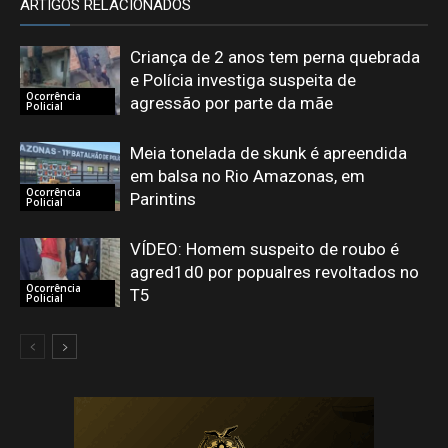
ARTIGOS RELACIONADOS
Criança de 2 anos tem perna quebrada
e Polícia investiga suspeita de
Ocorrência
agressão por parte da mãe
Policial
Meia tonelada de skunk é apreendida
em balsa no Rio Amazonas, em
Ocorrência
Parintins
Policial
VÍDEO: Homem suspeito de roubo é
agred1d0 por popualres revoltados no
Ocorrência
T5
Policial